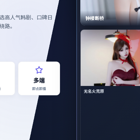
选高人气韩剧、口碑日
钟楼断桥
绕路。
多端
新
即点即播
无名火荒原