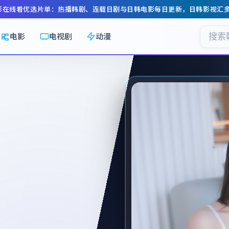
影在线看
优选片单：热播韩剧、连载日剧与日韩电影每日更新，
日韩影视汇
电影
电视剧
动漫