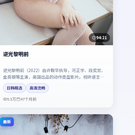
94:21
逆光黎明前
逆光黎明前（2022）由许鞍华执导，河正宇、段奕宏、
金高银等主演，英国出品的动作类型影片。视听语言成
熟，具备院线质感。剧情简介与主创信息可供检索参
日韩精选
高清流畅
考，上映日期以片方资料为准。
5.5万
47个月前
最新