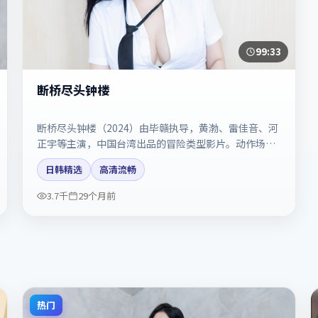
99:33
断桥尽头钟楼
断桥尽头钟楼（2024）由毕赣执导，黄渤、雷佳音、河
正宇等主演，中国台湾出品的冒险类型影片。动作场面
与情感戏比例拿捏得当。剧情简介与主创信息可供检索
日韩精选
高清流畅
参考，上映日期以片方资料为准。
3.7千
29个月前
热门