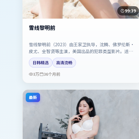
99:39
雪线黎明前
雪线黎明前（2023）由王家卫执导，沈腾、佛罗伦斯·
皮尤、全智贤等主演，美国出品的犯罪类型影片。适合
喜欢强情节与反转的观众。剧情简介与主创信息可供检
日韩精选
高清流畅
索参考，上映日期以片方资料为准。
3万
36个月前
最新