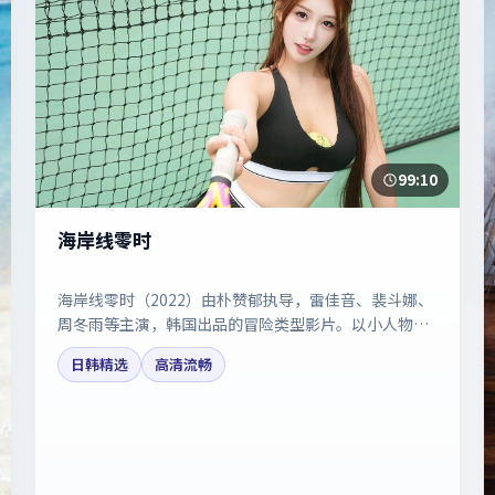
99:10
海岸线零时
海岸线零时（2022）由朴赞郁执导，雷佳音、裴斗娜、
周冬雨等主演，韩国出品的冒险类型影片。以小人物视
角折射时代切片。剧情简介与主创信息可供检索参考，
日韩精选
高清流畅
上映日期以片方资料为准。