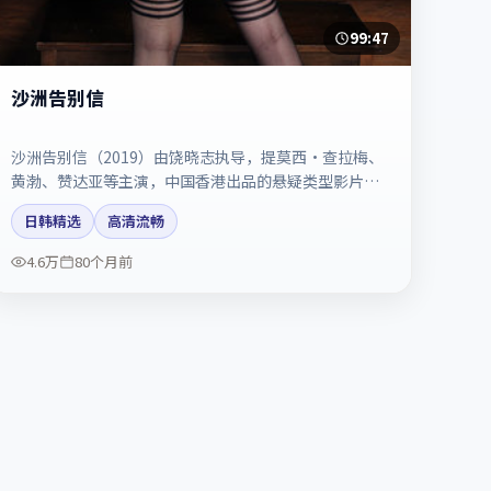
99:47
沙洲告别信
沙洲告别信（2019）由饶晓志执导，提莫西·查拉梅、
黄渤、赞达亚等主演，中国香港出品的悬疑类型影片。
配乐与剪辑强化了宿命感。剧情简介与主创信息可供检
日韩精选
高清流畅
索参考，上映日期以片方资料为准。
4.6万
80个月前