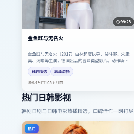
99:25
金鱼缸与无名火
金鱼缸与无名火（2017）由林超贤执导，裴斗娜、宋康
昊、汤唯等主演，德国出品的冒险类型影片。动作场面
与情感戏比例拿捏得当。剧情简介与主创信息可供检索
日韩精选
高清流畅
参考，上映日期以片方资料为准。
9.4万
108个月前
热门日韩影视
韩剧日剧与日韩电影热播精选，口碑佳作一网打尽
热门