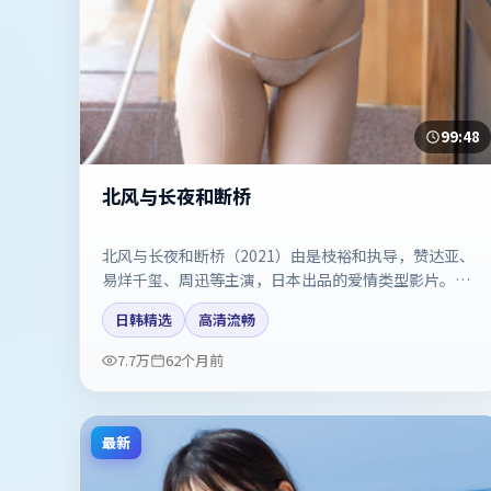
99:48
北风与长夜和断桥
北风与长夜和断桥（2021）由是枝裕和执导，赞达亚、
易烊千玺、周迅等主演，日本出品的爱情类型影片。双
线叙事把悬念保持到最后一刻。剧情简介与主创信息可
日韩精选
高清流畅
供检索参考，上映日期以片方资料为准。
7.7万
62个月前
最新