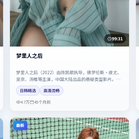
99:31
梦里人之后
梦里人之后（2022）由陈凯歌执导，佛罗伦斯·皮尤、
吴京、汤唯等主演，中国大陆出品的悬疑类型影片。镜
头克制却充满张力，人物弧光完整。剧情简介与主创信
日韩精选
高清流畅
息可供检索参考，上映日期以片方资料为准。
4.7万
45个月前
最新